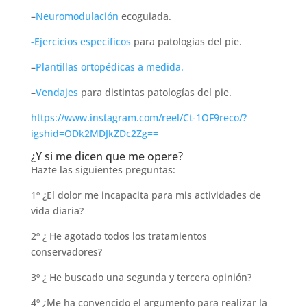
–
Neuromodulación
ecoguiada.
-Ejercicios específicos
para patologías del pie.
–
Plantillas ortopédicas a medida.
–
Vendajes
para distintas patologías del pie.
https://www.instagram.com/reel/Ct-1OF9reco/?
igshid=ODk2MDJkZDc2Zg==
¿Y si me dicen que me opere?
Hazte las siguientes preguntas:
1º ¿El dolor me incapacita para mis actividades de
vida diaria?
2º ¿ He agotado todos los tratamientos
conservadores?
3º ¿ He buscado una segunda y tercera opinión?
4º ¿Me ha convencido el argumento para realizar la