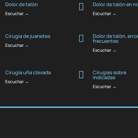
Dolor de talón
Dolor de talón en n

Escuchar
→
Escuchar
→
Cirugía de juanetes
Dolor de talón, erro

frecuentes
Escuchar
→
Escuchar
→
Cirugía uña clavada
Cirugías sobre

indicadas
Escuchar
→
Escuchar
→