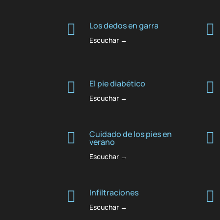
Los dedos en garra


Escuchar
→
El pie diabético


Escuchar
→
Cuidado de los pies en


verano
Escuchar
→
Infiltraciones


Escuchar
→