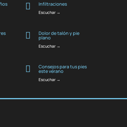
iños
Infiltraciones

Escuchar
→
res
Dolor de talón y pie

plano
Escuchar
→
Consejos para tus pies

este verano
Escuchar
→