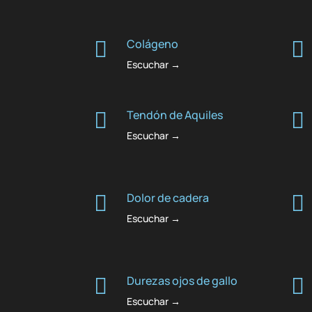
Colágeno


Escuchar
→
Tendón de Aquiles


Escuchar
→
Dolor de cadera


Escuchar
→
Durezas ojos de gallo


Escuchar
→