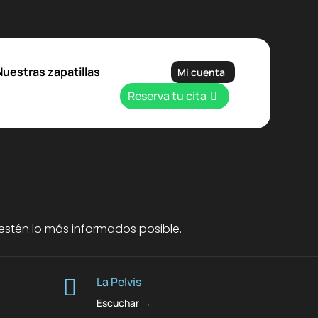
Nuestras zapatillas
Mi cuenta
Reserva tu cita
estén lo más informados posible.
La Pelvis

Escuchar
→