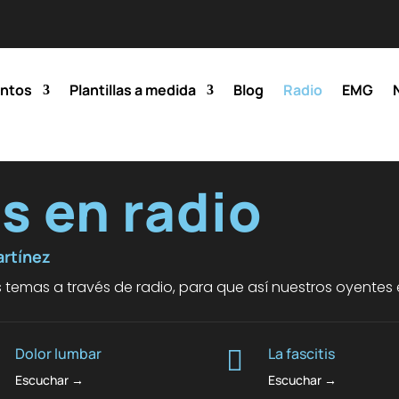
entos
Plantillas a medida
Blog
Radio
EMG
s en radio
artínez
temas a través de radio, para que así nuestros oyentes 
Dolor lumbar
La fascitis

Escuchar
→
Escuchar
→