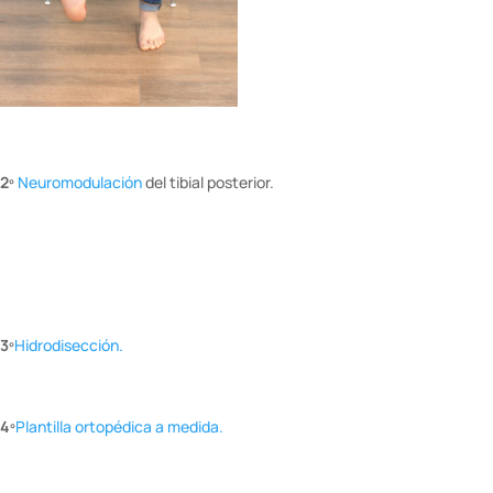
2º
Neuromodulación
del tibial posterior.
3º
Hidrodisección.
4º
Plantilla ortopédica a medida.