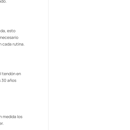
ado.
ada, esto
 necesario
 cada rutina.
el tendón en
s 30 años
an medida los
er.