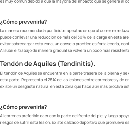
es muy común debido a que la mayoría del impacto que se genera al corr
¿Cómo prevenirla?
La manera recomendada por fisioterapeutas es que al correr re reduzca
puede conllevar una reducción de más del 30% de la carga en esta áre
evitar sobrecargar esta zona, un consejo practico es fortalecerla, c
Al subir el trabajo de manera gradual se volverá un poco más resistent
Tendón de Aquiles (Tendinitis)
.
El tendón de Aquiles se encuentra en la parte trasera de la pierna y se e
esta parte. Representa el 25% de las lesiones entre corredores y de ent
existe un desgaste natural en esta zona que hace aún más proclive est
¿Cómo prevenirla?
Al correr es preferible caer con la parte del frente del pie, y luego ap
riesgos de sufrir esta lesión. Existe calzado deportivo que promueve 