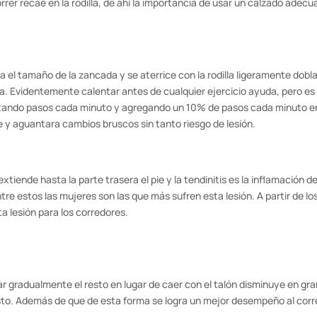
er recae en la rodilla, de ahí la importancia de usar un calzado adecu
 el tamaño de la zancada y se aterrice con la rodilla ligeramente dobl
a. Evidentemente calentar antes de cualquier ejercicio ayuda, pero es
ontando pasos cada minuto y agregando un 10% de pasos cada minuto en
e y aguantara cambios bruscos sin tanto riesgo de lesión.
xtiende hasta la parte trasera el pie y la tendinitis es la inflamación d
re estos las mujeres son las que más sufren esta lesión. A partir de lo
a lesión para los corredores.
oyar gradualmente el resto en lugar de caer con el talón disminuye en gr
esto. Además de que de esta forma se logra un mejor desempeño al corr