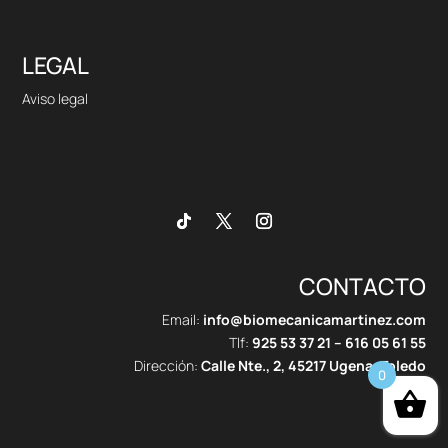
LEGAL
Aviso legal
CONTACTO
Email:
info@biomecanicamartinez.com
Tlf:
925 53 37 21
–
616 05 61 55
Dirección:
Calle Nte., 2, 45217 Ugena, Toledo
0