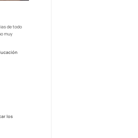
cias de todo
año muy
ducación
car los