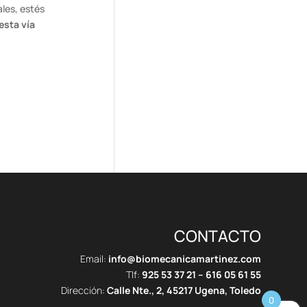
ales, estés
esta vía
CONTACTO
Email:
info@biomecanicamartinez.com
Tlf:
925 53 37 21
–
616 05 61 55
Dirección:
Calle Nte., 2, 45217 Ugena, Toledo
0