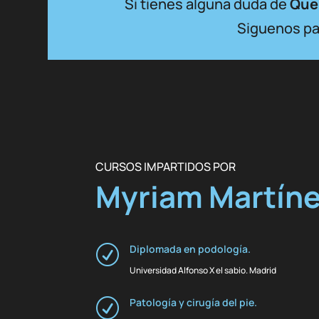
Si tienes alguna duda de
Que
Siguenos par
CURSOS IMPARTIDOS POR
Myriam Martíne
Diplomada en podología.
R
Universidad Alfonso X el sabio. Madrid
Patología y cirugía del pie.
R