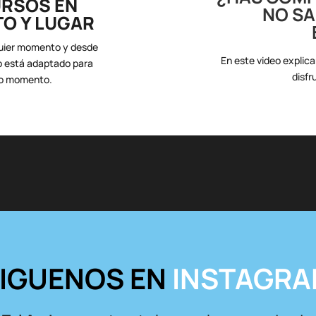
URSOS EN
NO S
O Y LUGAR
uier momento y desde
En este video explic
so está adaptado para
disfr
odo momento.
IGUENOS EN
INSTAGR