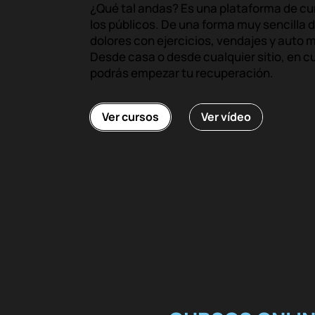
¿Qué tal andas? Es una plataforma de cu
los públicos. De una forma muy sencilla 
dolores con ejercicios, vendajes y auto 
Desde casa o desde cualquier sitio, en 
podrás empezar tu recuperación.
Ver cursos
Ver vídeo