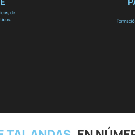
NE
P
licos, de
cticos.
Formación
E TAL ANDAS,
EN NÚME