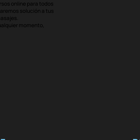
rsos online para todos
daremos solución a tus
masajes.
cualquier momento,